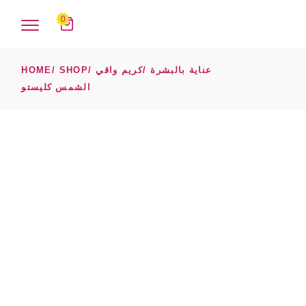
Ski
t
0
th
conten
عناية بالبشرة
كريم واقي
SHOP
HOME
الشمس كليستو